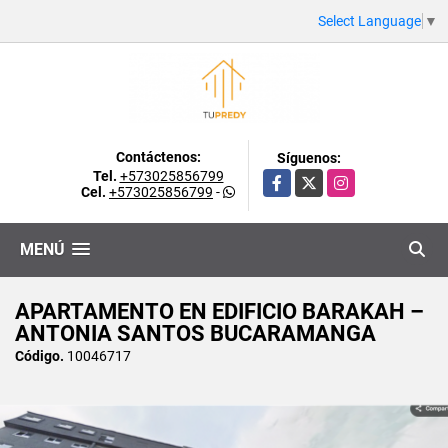
Select Language
▼
Contáctenos:
Síguenos:
Tel.
+573025856799
Facebook
X
Instagram
Cel.
+573025856799
-
MENÚ
APARTAMENTO EN EDIFICIO BARAKAH –
ANTONIA SANTOS BUCARAMANGA
Código.
10046717