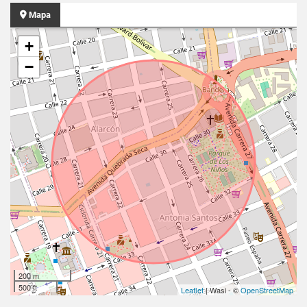
Mapa
+
−
200 m
500 ft
Leaflet
| Wasi - ©
OpenStreetMap