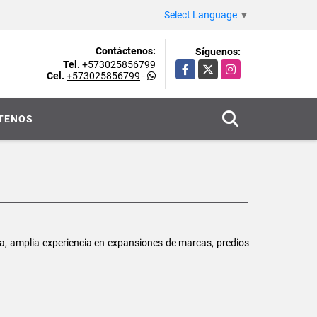
Select Language
▼
Contáctenos:
Síguenos:
Tel.
+573025856799
Facebook
X
Instagram
Cel.
+573025856799
-
TENOS
ia, amplia experiencia en expansiones de marcas, predios