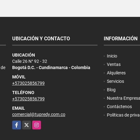
UBICACIÓN Y CONTACTO
INFORMACIÓN
UBICACIÓN
Inicio
Calle 26 N° 92 - 32
Ventas
 de
Bogotá D.C. - Cundinamarca - Colombia
Alquileres
MÓVIL
Servicios
+573025856799
Blog
TELÉFONO
Nuestra Empres
+573025856799
Contáctenos
EMAIL
comercial@tupredy.com.co
Políticas de priv
Facebook
X
Instagram