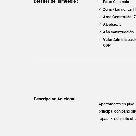
Detalles del inmueble :
País:
Colombia
Zona / barrio:
La Fl
Área Construida:
7
Alcobas:
2
Año construcción:
Valor Administraci
COP
Descripción Adicional :
Apartamento en piso 1
principal con baño pri
ropas. El conjunto of