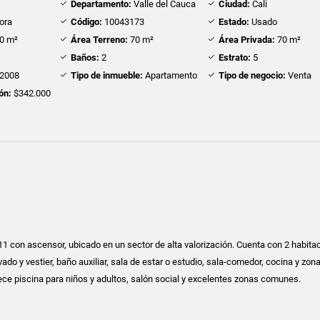
Departamento:
Valle del Cauca
Ciudad:
Cali
ora
Código:
10043173
Estado:
Usado
0 m²
Área Terreno:
70 m²
Área Privada:
70 m²
Baños:
2
Estrato:
5
2008
Tipo de inmueble:
Apartamento
Tipo de negocio:
Venta
ón:
$342.000
1 con ascensor, ubicado en un sector de alta valorización. Cuenta con 2 habitac
vado y vestier, baño auxiliar, sala de estar o estudio, sala-comedor, cocina y zon
rece piscina para niños y adultos, salón social y excelentes zonas comunes.