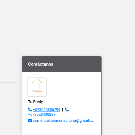
Contáctanos
Tu Predy
+573025856799
|
+573028438288
comercial.aeaconsultoria@gmail.com