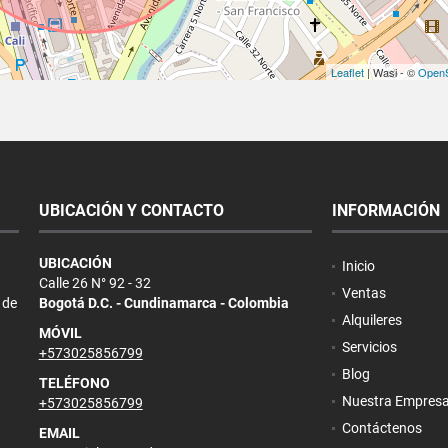
Leaflet
| Wasi - ©
OpenS
UBICACIÓN Y CONTACTO
INFORMACIÓN
UBICACIÓN
Inicio
Calle 26 N° 92 - 32
Ventas
 de
Bogotá D.C. - Cundinamarca - Colombia
Alquileres
MÓVIL
Servicios
+573025856799
Blog
TELÉFONO
Nuestra Empres
+573025856799
Contáctenos
EMAIL