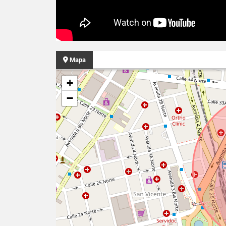
Mapa
+
−