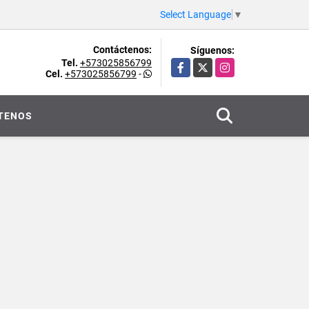
Select Language
▼
Contáctenos:
Síguenos:
Tel.
+573025856799
Facebook
X
Instagram
Cel.
+573025856799
-
TENOS