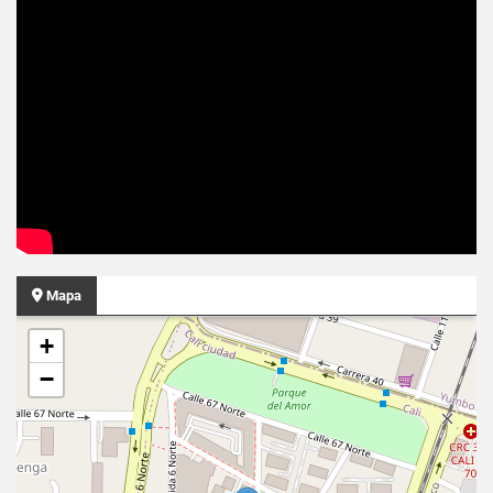
Mapa
+
−