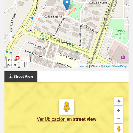
200 m
500 ft
Leaflet
| Wasi - ©
OpenStreetMap
Street View
Ver Ubicación
en
street view