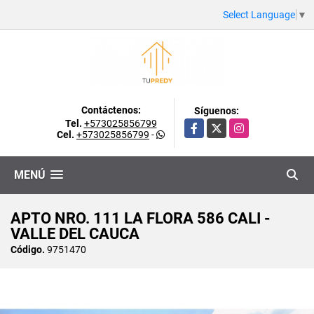
Select Language
▼
Contáctenos:
Síguenos:
Tel.
+573025856799
Facebook
X
Instagram
Cel.
+573025856799
-
MENÚ
APTO NRO. 111 LA FLORA 586 CALI -
VALLE DEL CAUCA
Código.
9751470