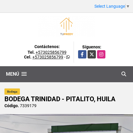
Select Language
▼
Contáctenos:
Síguenos:
Tel.
+573025856799
Facebook
X
Instagram
Cel.
+573025856799
-
MENÚ
Bodega
BODEGA TRINIDAD - PITALITO, HUILA
Código.
7339179