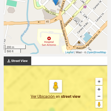
200 m
500 ft
Leaflet
| Wasi - ©
OpenStreetMap
Street View
Ver Ubicación
en
street view