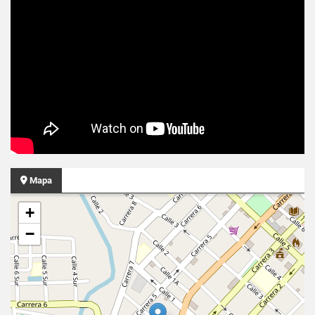
Mapa
+
−