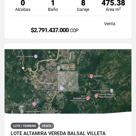
0
1
8
475.38
2
Alcobas
Baño
Garaje
Área m
Venta
$2.791.437.000
COP
LOTE / TERRENO
VENTA
LOTE ALTAMIRA VEREDA BALSAL VILLETA