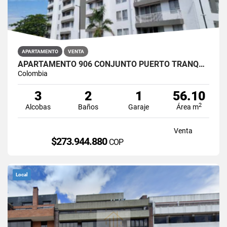
APARTAMENTO
VENTA
APARTAMENTO 906 CONJUNTO PUERTO TRANQUILO ETAPA 2 B TORRE 3 RICAURTE
Colombia
3
2
1
56.10
2
Alcobas
Baños
Garaje
Área m
Venta
$273.944.880
COP
Local