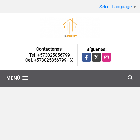
Select Language
▼
Contáctenos:
Síguenos:
Tel.
+573025856799
Facebook
X
Instagram
Cel.
+573025856799
-
MENÚ