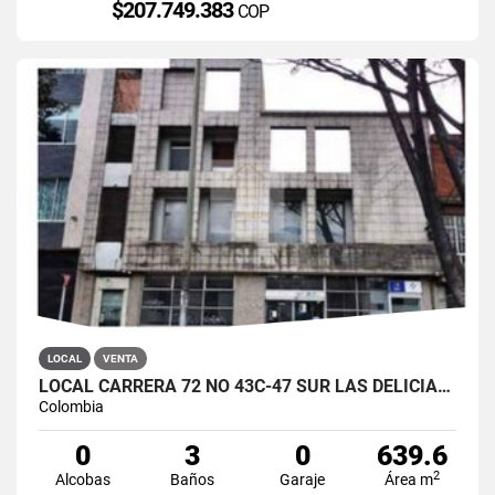
$207.749.383
COP
LOCAL
VENTA
LOCAL CARRERA 72 NO 43C-47 SUR LAS DELICIAS - BOGOTA
Colombia
0
3
0
639.6
2
Alcobas
Baños
Garaje
Área m