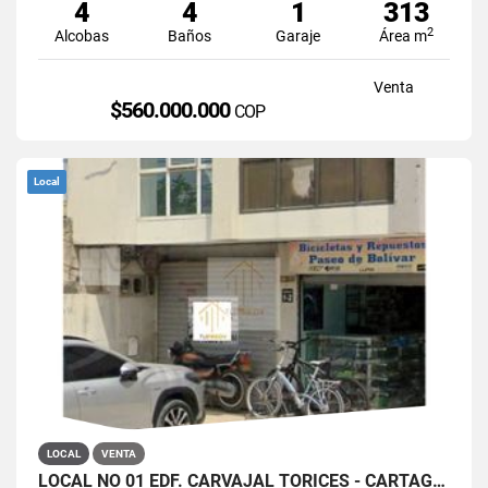
4
4
1
313
2
Alcobas
Baños
Garaje
Área m
Venta
$560.000.000
COP
Local
LOCAL
VENTA
LOCAL NO 01 EDF. CARVAJAL TORICES - CARTAGENA