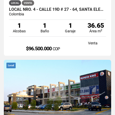
LOCAL
VENTA
LOCAL NRO. 4 - CALLE 19D # 27 - 64, SANTA ELENA, CALI
Colombia
1
1
1
36.65
2
Alcobas
Baño
Garaje
Área m
Venta
$96.500.000
COP
Local