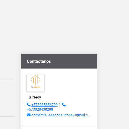
Contáctanos
Tu Predy
+573025856799
|
+573028438288
comercial.aeaconsultoria@gmail.com