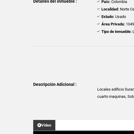
Detalles del inmueble :
País:
Colombia
Localidad:
Norte Ce
Estado:
Usado
Área Privada:
1049
Tipo de inmueble:
L
Descripción Adicional :
Locales edificio Sura
cuarto maquinas, Sota
Video