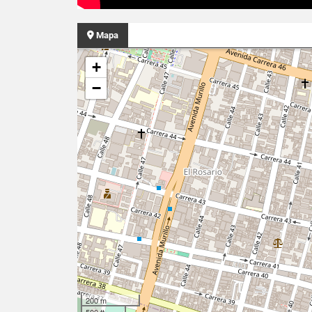
Mapa
+
−
200 m
500 ft