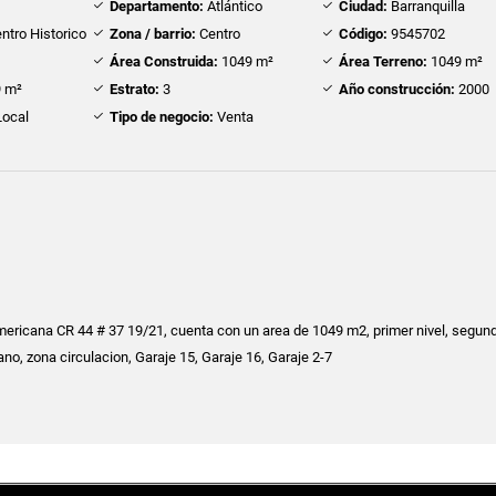
Departamento:
Atlántico
Ciudad:
Barranquilla
ntro Historico
Zona / barrio:
Centro
Código:
9545702
Área Construida:
1049 m²
Área Terreno:
1049 m²
 m²
Estrato:
3
Año construcción:
2000
ocal
Tipo de negocio:
Venta
mericana CR 44 # 37 19/21, cuenta con un area de 1049 m2, primer nivel, segund
no, zona circulacion, Garaje 15, Garaje 16, Garaje 2-7