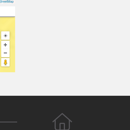
treetMap