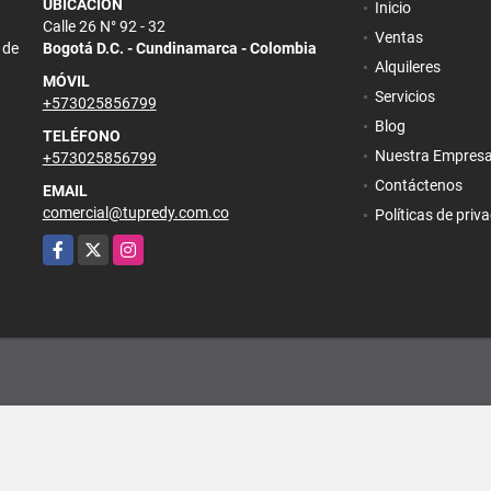
UBICACIÓN
Inicio
Calle 26 N° 92 - 32
Ventas
 de
Bogotá D.C. - Cundinamarca - Colombia
Alquileres
MÓVIL
Servicios
+573025856799
Blog
TELÉFONO
Nuestra Empres
+573025856799
Contáctenos
EMAIL
comercial@tupredy.com.co
Políticas de priv
Facebook
X
Instagram