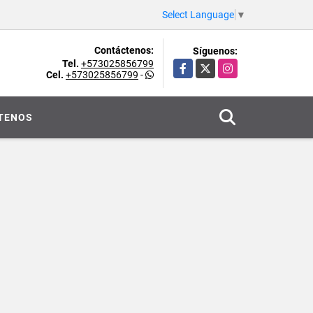
Select Language
▼
Contáctenos:
Síguenos:
Tel.
+573025856799
Facebook
X
Instagram
Cel.
+573025856799
-
TENOS