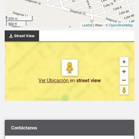
200 m
500 ft
Leaflet
| Wasi - ©
OpenStreetMap
Street View
Ver Ubicación
en
street view
Contáctanos