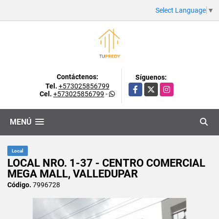
Select Language
▼
Contáctenos:
Síguenos:
Tel.
+573025856799
Facebook
X
Instagram
Cel.
+573025856799
-
MENÚ
Local
LOCAL NRO. 1-37 - CENTRO COMERCIAL
MEGA MALL, VALLEDUPAR
Código.
7996728