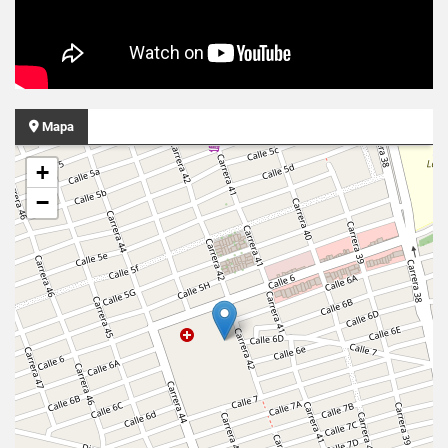
Mapa
+
−