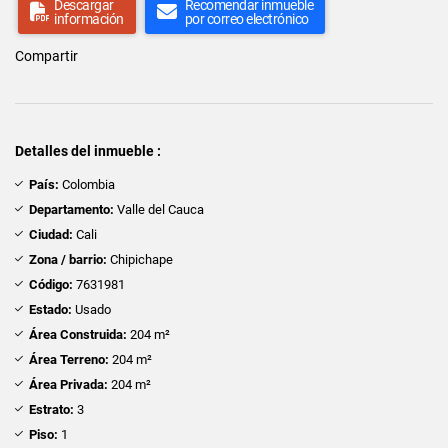
Descargar
Recomendar inmueble
información
por correo electrónico
Compartir
Detalles del inmueble :
País:
Colombia
Departamento:
Valle del Cauca
Ciudad:
Cali
Zona / barrio:
Chipichape
Código:
7631981
Estado:
Usado
Área Construida:
204 m²
Área Terreno:
204 m²
Área Privada:
204 m²
Estrato:
3
Piso:
1