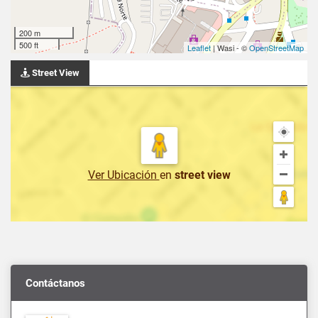
200 m
500 ft
Leaflet
| Wasi - ©
OpenStreetMap
Street View
Ver Ubicación
en
street view
Contáctanos