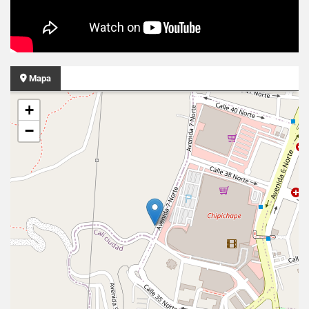
Mapa
+
−