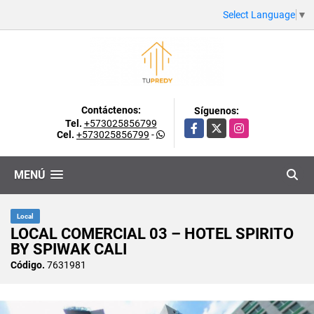
Select Language
▼
Contáctenos:
Síguenos:
Tel.
+573025856799
Facebook
X
Instagram
Cel.
+573025856799
-
MENÚ
Local
LOCAL COMERCIAL 03 – HOTEL SPIRITO
BY SPIWAK CALI
Código.
7631981