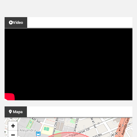
Video
Mapa
+
−