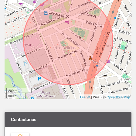
200 m
500 ft
Leaflet
| Wasi - ©
OpenStreetMap
Contáctanos