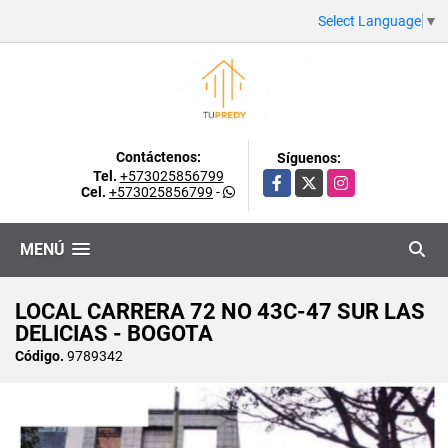
Select Language
▼
Contáctenos:
Síguenos:
Tel.
+573025856799
Facebook
X
Instagram
Cel.
+573025856799
-
MENÚ
LOCAL CARRERA 72 NO 43C-47 SUR LAS
DELICIAS - BOGOTA
Código.
9789342