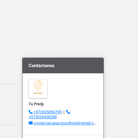
Contáctanos
Tu Predy
+573025856799
|
+573028438288
comercial.aeaconsultoria@gmail.com