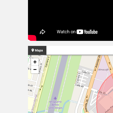
Mapa
+
−