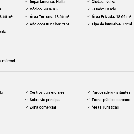
Departamento:
Huila
Ciudad:
Neiva
a
Código:
9806168
Estado:
Usado
8.66 m²
Área Terreno:
18.66 m²
Área Privada:
18.66 m²
Año construcción:
2020
Tipo de inmueble:
Local
nta
 / mármol
do
Centros comerciales
Parqueadero visitantes
Sobre vía principal
Trans. público cercano
Zona comercial
Áreas Turísticas