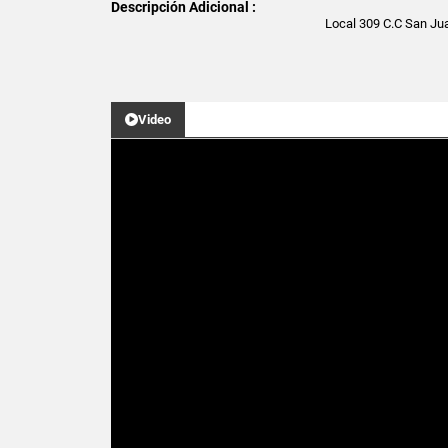
Descripción Adicional :
Local 309 C.C San Jua
Video