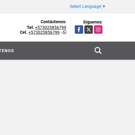
Select Language
▼
Contáctenos:
Síguenos:
Tel.
+573025856799
Facebook
X
Instagram
Cel.
+573025856799
-
TENOS