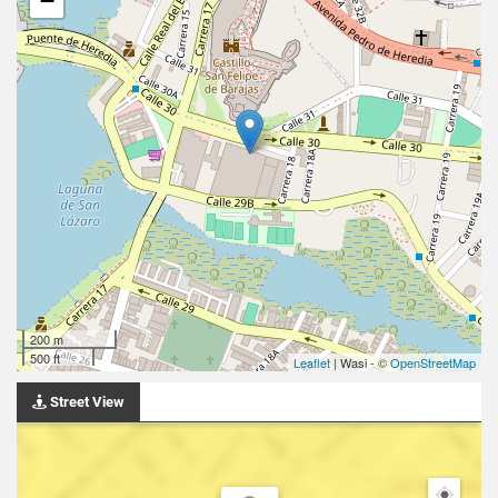
−
200 m
500 ft
Leaflet
| Wasi - ©
OpenStreetMap
Street View