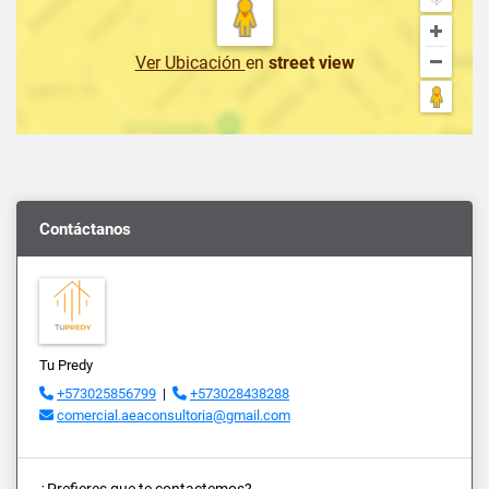
Ver Ubicación
en
street view
Contáctanos
Tu Predy
+573025856799
|
+573028438288
comercial.aeaconsultoria@gmail.com
¿Prefieres que te contactemos?