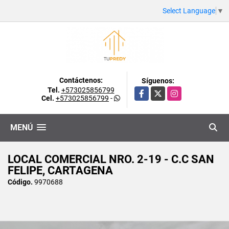
Select Language
▼
Contáctenos:
Síguenos:
Tel.
+573025856799
Facebook
X
Instagram
Cel.
+573025856799
-
MENÚ
LOCAL COMERCIAL NRO. 2-19 - C.C SAN
FELIPE, CARTAGENA
Código.
9970688