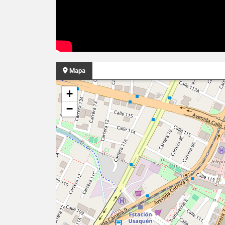
Mapa
+
−