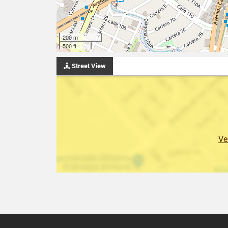
200 m
500 ft
Street View
Ve