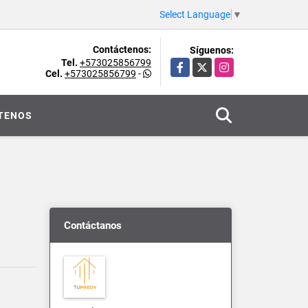
Select Language
▼
Contáctenos:
Síguenos:
Tel.
+573025856799
Facebook
X
Instagram
Cel.
+573025856799
-
TENOS
Contáctanos