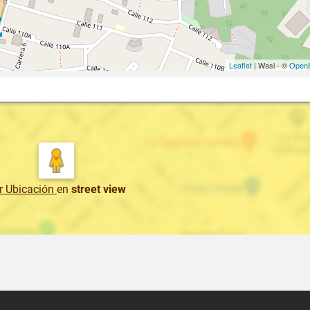
Leaflet
| Wasi - ©
OpenS
r Ubicación
en
street view