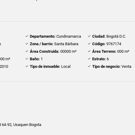
Departamento:
Cundinamarca
Ciudad:
Bogotá D.C.
n
Zona / barrio:
Santa Bárbara
Código:
9767174
Área Construida:
00000 m²
Área Terreno:
000 m²
00 m²
Baño:
1
Estrato:
6
2010
Tipo de inmueble:
Local
Tipo de negocio:
Venta
14 6A 92, Usaquen Bogota