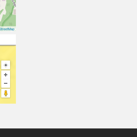
treetMap