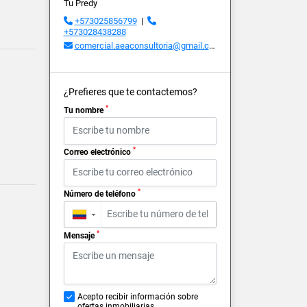
Tu Predy
+573025856799
|
+573028438288
comercial.aeaconsultoria@gmail.com
¿Prefieres que te contactemos?
*
Tu nombre
*
Correo electrónico
*
Número de teléfono
▼
*
Mensaje
Acepto recibir información sobre
ofertas inmobiliarias