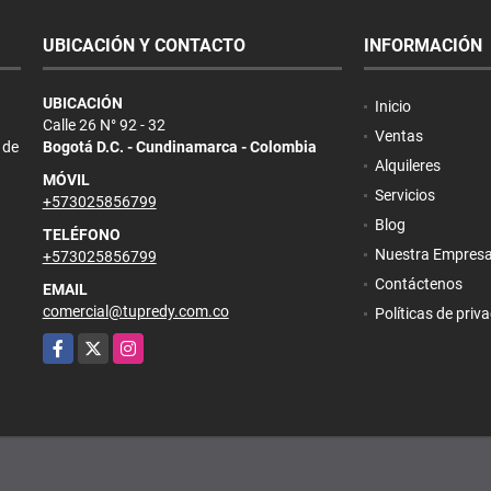
UBICACIÓN Y CONTACTO
INFORMACIÓN
UBICACIÓN
Inicio
Calle 26 N° 92 - 32
Ventas
 de
Bogotá D.C. - Cundinamarca - Colombia
Alquileres
MÓVIL
Servicios
+573025856799
Blog
TELÉFONO
Nuestra Empres
+573025856799
Contáctenos
EMAIL
comercial@tupredy.com.co
Políticas de priv
Facebook
X
Instagram