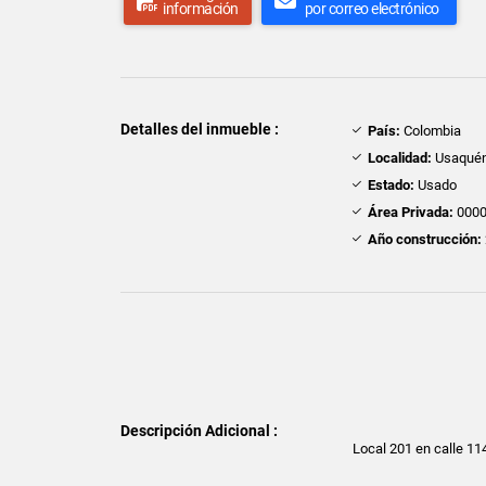
información
por correo electrónico
Detalles del inmueble :
País:
Colombia
Localidad:
Usaqué
Estado:
Usado
Área Privada:
0000
Año construcción:
Descripción Adicional :
Local 201 en calle 1