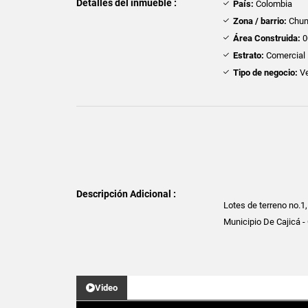
Detalles del inmueble :
País:
Colombia
Zona / barrio:
Chun
Área Construida:
0
Estrato:
Comercial
Tipo de negocio:
Ve
Descripción Adicional :
Lotes de terreno no.1,
Municipio De Cajicá 
Video