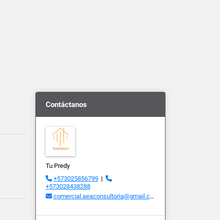
Contáctanos
Tu Predy
+573025856799
|
+573028438288
comercial.aeaconsultoria@gmail.com