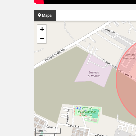
Mapa
+
−
200 m
500 ft