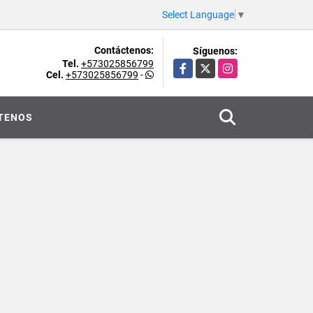
Select Language
▼
Contáctenos:
Síguenos:
Tel.
+573025856799
Facebook
X
Instagram
Cel.
+573025856799
-
TENOS