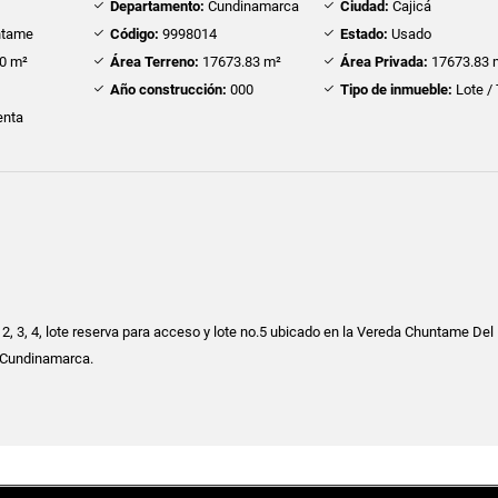
Departamento:
Cundinamarca
Ciudad:
Cajicá
tame
Código:
9998014
Estado:
Usado
0 m²
Área Terreno:
17673.83 m²
Área Privada:
17673.83 
Año construcción:
000
Tipo de inmueble:
Lote /
nta
 2, 3, 4, lote reserva para acceso y lote no.5 ubicado en la Vereda Chuntame Del
- Cundinamarca.