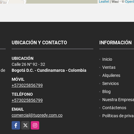
Leaflet
| Wasi - ©
OpenS
UBICACIÓN Y CONTACTO
INFORMACIÓN
UBICACIÓN
Inicio
Calle 26 N° 92 - 32
Ventas
 de
Bogotá D.C. - Cundinamarca - Colombia
Alquileres
MÓVIL
Servicios
+573025856799
Blog
TELÉFONO
Nuestra Empres
+573025856799
Contáctenos
EMAIL
comercial@tupredy.com.co
Políticas de priv
Facebook
X
Instagram