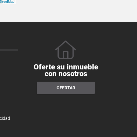
treetMap
Oferte su inmueble
con nosotros
OFERTAR
a
acidad