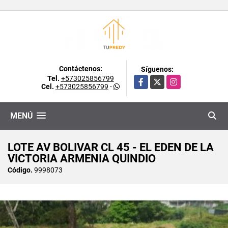
Contáctenos:
Síguenos:
Tel.
+573025856799
Facebook
X
Instagram
Cel.
+573025856799
-
MENÚ
LOTE AV BOLIVAR CL 45 - EL EDEN DE LA
VICTORIA ARMENIA QUINDIO
Código.
9998073