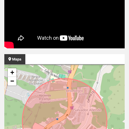
Mapa
+
−