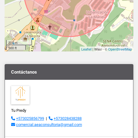
200 m
500 ft
Leaflet
| Wasi - ©
OpenStreetMap
Contáctanos
Tu Predy
+573025856799
|
+573028438288
comercial.aeaconsultoria@gmail.com