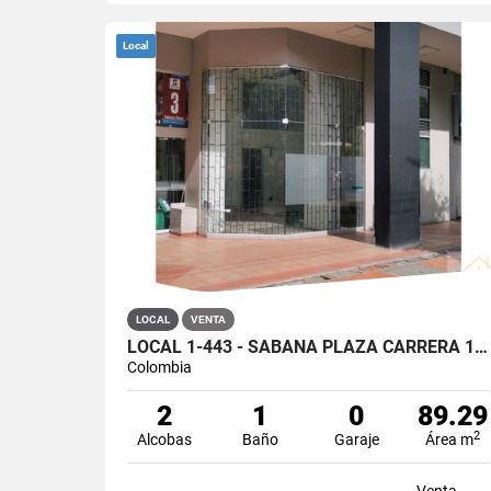
Local
LOCAL
VENTA
LOCAL 1-443 - SABANA PLAZA CARRERA 19 #12-51 BOGOTÁ
Colombia
2
1
0
89.29
2
Alcobas
Baño
Garaje
Área m
Venta