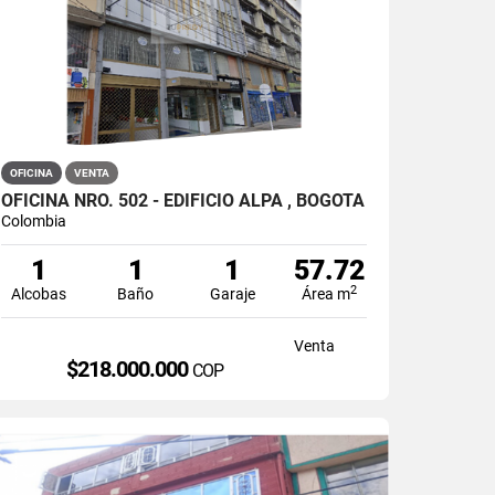
OFICINA
VENTA
OFICINA NRO. 502 - EDIFICIO ALPA , BOGOTÁ
Colombia
1
1
1
57.72
2
Alcobas
Baño
Garaje
Área m
Venta
$218.000.000
COP