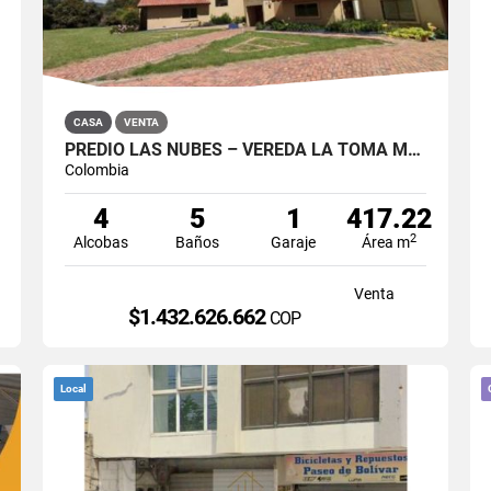
CASA
VENTA
PREDIO LAS NUBES – VEREDA LA TOMA MUNICIPIO LA CALERA
Colombia
4
5
1
417.22
2
Alcobas
Baños
Garaje
Área m
Venta
$1.432.626.662
COP
Local