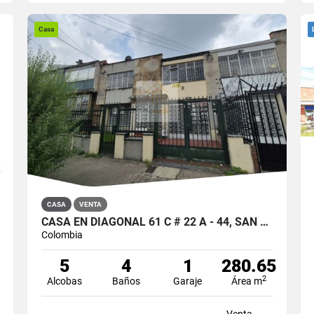
Casa
CASA
VENTA
CASA EN DIAGONAL 61 C # 22 A - 44, SAN LUIS BOGOTÁ
Colombia
5
4
1
280.65
2
Alcobas
Baños
Garaje
Área m
Venta