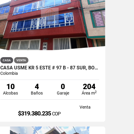
CASA
VENTA
CASA USME KR 5 ESTE # 97 B - 87 SUR, BOGOTA
Colombia
10
4
0
204
2
Alcobas
Baños
Garaje
Área m
Venta
$319.380.235
COP