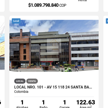
$1.089.798.840
COP
Local
LOCAL
VENTA
LOCAL NRO. 101 - AV 15 118 24 SANTA BARBARA, BOGOTÁ
Colombia
6
1
1
1
122.63
2
Alcobas
Baño
Garaje
Área m