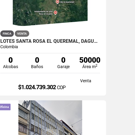
FINCA
VENTA
LOTES SANTA ROSA EL QUEREMAL, DAGUA, VALLE
Colombia
0
0
0
50000
2
Alcobas
Baños
Garaje
Área m
Venta
$1.024.739.302
COP
Oficina