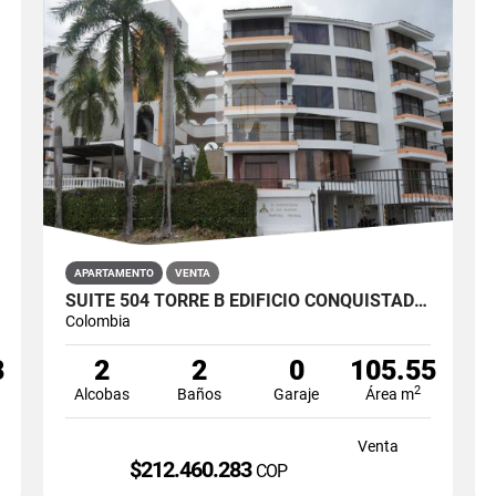
APARTAMENTO
VENTA
SUITE 504 TORRE B EDIFICIO CONQUISTADOR DE SAN MARCOS, RIACURTE
Colombia
8
2
2
0
105.55
2
Alcobas
Baños
Garaje
Área m
Venta
$212.460.283
COP