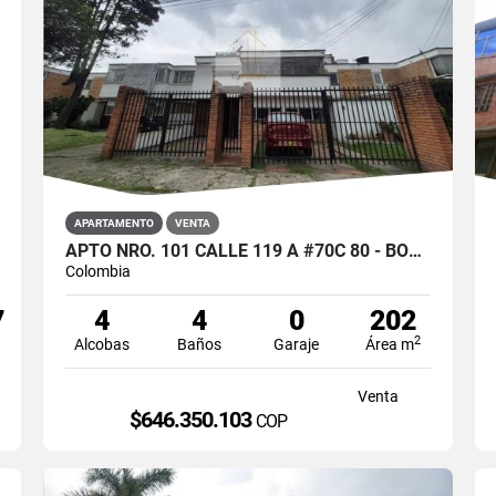
APARTAMENTO
VENTA
APTO NRO. 101 CALLE 119 A #70C 80 - BOGOTA
Colombia
7
4
4
0
202
2
Alcobas
Baños
Garaje
Área m
Venta
$646.350.103
COP