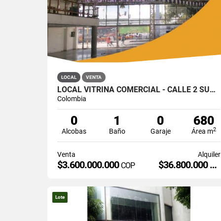
LOCAL
VENTA
LOCAL VITRINA COMERCIAL - CALLE 2 SUR # 13A - 19, BOGOTÁ
Colombia
0
1
0
680
2
Alcobas
Baño
Garaje
Área m
Venta
Alquiler
$3.600.000.000
$36.800.000
COP
CO
Lote