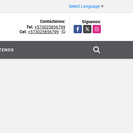
Select Language
▼
Contáctenos:
Síguenos:
Tel.
+573025856799
Facebook
X
Instagram
Cel.
+573025856799
-
TENOS