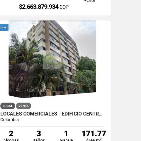
$2.663.879.934
COP
Local
LOCAL
VENTA
LOCALES COMERCIALES - EDIFICIO CENTRO 20,CALI
Colombia
2
3
1
171.77
2
Alcobas
Baños
Garaje
Área m