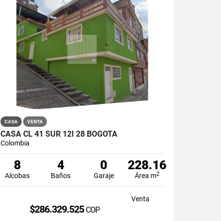
CASA
VENTA
CASA CL 41 SUR 12I 28 BOGOTA
Colombia
8
4
0
228.16
2
Alcobas
Baños
Garaje
Área m
Venta
$286.329.525
COP