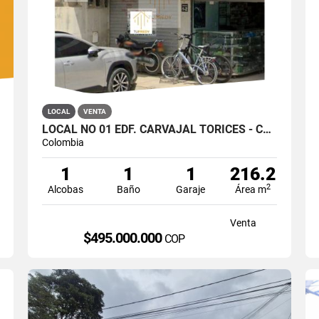
LOCAL
VENTA
LOCAL NO 01 EDF. CARVAJAL TORICES - CARTAGENA
Colombia
1
1
1
216.2
2
Alcobas
Baño
Garaje
Área m
Venta
$495.000.000
P
COP