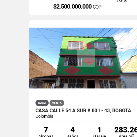
$2.500.000.000
COP
CASA
VENTA
CASA CALLE 54 A SUR # 80 I - 43, BOGOTA
Colombia
7
4
1
283.2
2
Alcobas
Baños
Garaje
Área m