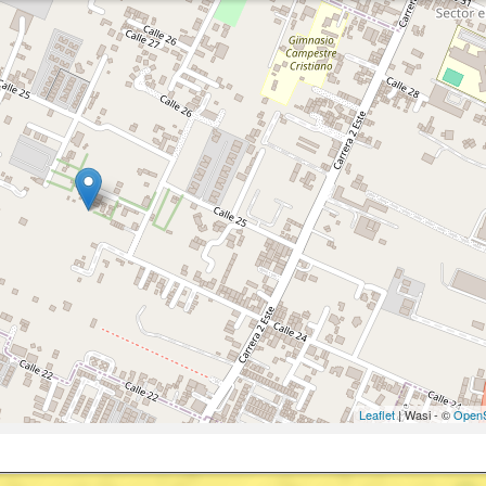
Leaflet
| Wasi - ©
OpenS