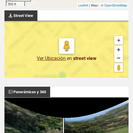
500 ft
Leaflet
| Wasi - ©
OpenStreetMap
Street View
Ver Ubicación
en
street view
Panorámicas y 360