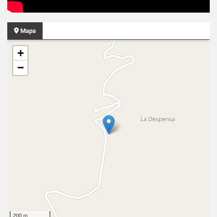
Mapa
+
−
200 m