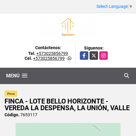
Select Language
▼
Contáctenos:
Síguenos:
Tel.
+573025856799
Facebook
X
Instagram
Cel.
+573025856799
-
MENÚ
Finca
FINCA - LOTE BELLO HORIZONTE -
VEREDA LA DESPENSA, LA UNIÓN, VALLE
Código.
7653117