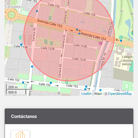
200 m
500 ft
Leaflet
| Wasi - ©
OpenStreetMap
Contáctanos