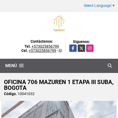
Select Language
▼
Contáctenos:
Síguenos:
Tel.
+573025856799
Facebook
X
Instagram
Cel.
+573025856799
-
MENÚ
OFICINA 706 MAZUREN 1 ETAPA III SUBA,
BOGOTA
Código.
10041032