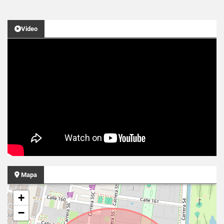
Video
Mapa
+
−