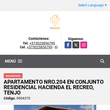
Select Language
▼
Contáctenos:
Síguenos:
Tel.
+573025856799
Facebook
X
Instagram
Cel.
+573025856799
-
MENÚ
Apartamento
APARTAMENTO NRO.204 EN CONJUNTO
RESIDENCIAL HACIENDA EL RECREO,
TENJO
Código.
9004370