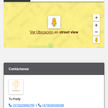
Ver Ubicación
en
street view
Contáctanos
Tu Predy
+573025856799
|
+573028438288