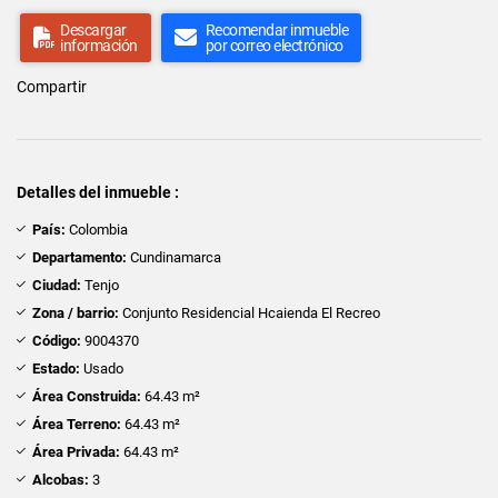
Descargar
Recomendar inmueble
información
por correo electrónico
Compartir
Detalles del inmueble :
País:
Colombia
Departamento:
Cundinamarca
Ciudad:
Tenjo
Zona / barrio:
Conjunto Residencial Hcaienda El Recreo
Código:
9004370
Estado:
Usado
Área Construida:
64.43 m²
Área Terreno:
64.43 m²
Área Privada:
64.43 m²
Alcobas:
3