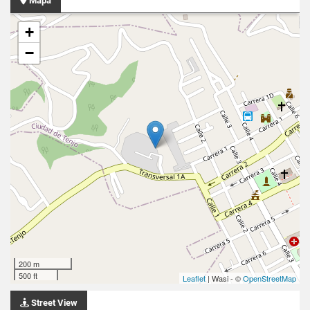
Mapa
+
−
200 m
500 ft
Leaflet
| Wasi - ©
OpenStreetMap
Street View