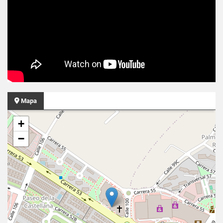
Mapa
+
−