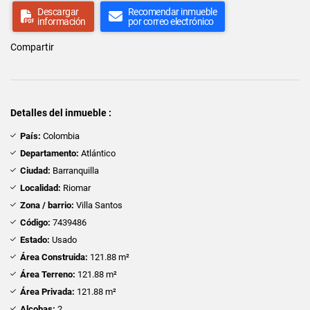
Descargar
Recomendar inmueble
información
por correo electrónico
Compartir
Detalles del inmueble :
País:
Colombia
Departamento:
Atlántico
Ciudad:
Barranquilla
Localidad:
Riomar
Zona / barrio:
Villa Santos
Código:
7439486
Estado:
Usado
Área Construida:
121.88 m²
Área Terreno:
121.88 m²
Área Privada:
121.88 m²
Alcobas:
2