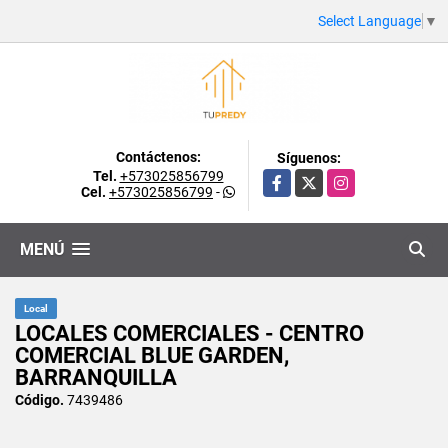
Select Language
▼
Contáctenos:
Síguenos:
Tel.
+573025856799
Facebook
X
Instagram
Cel.
+573025856799
-
MENÚ
Local
LOCALES COMERCIALES - CENTRO
COMERCIAL BLUE GARDEN,
BARRANQUILLA
Código.
7439486