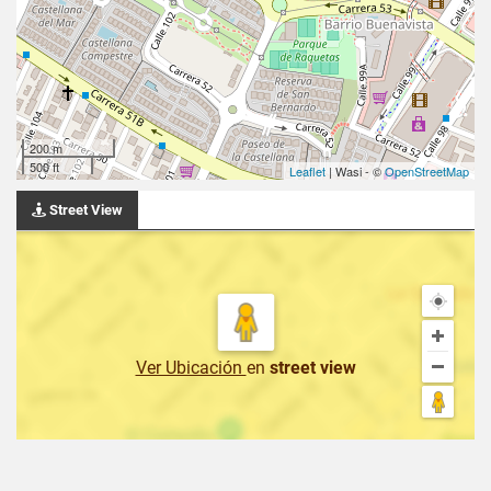
200 m
500 ft
Leaflet
| Wasi - ©
OpenStreetMap
Street View
Ver Ubicación
en
street view