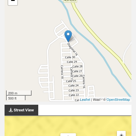
−
200 m
500 ft
Leaflet
| Wasi - ©
OpenStreetMap
Street View