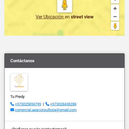
Ver Ubicación
en
street view
Contáctanos
Tu Predy
+573025856799
|
+573028438288
comercial.aeaconsultoria@gmail.com