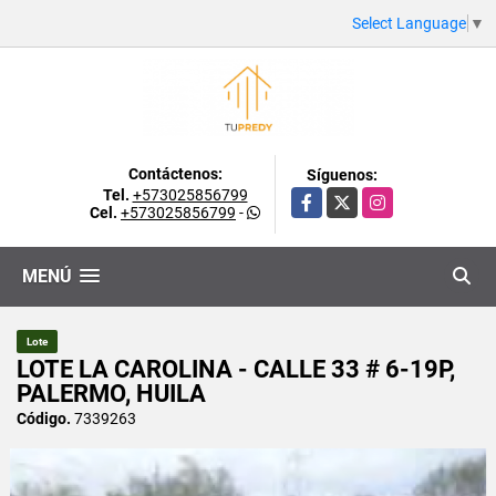
Select Language
▼
Contáctenos:
Síguenos:
Tel.
+573025856799
Facebook
X
Instagram
Cel.
+573025856799
-
MENÚ
Lote
LOTE LA CAROLINA - CALLE 33 # 6-19P,
PALERMO, HUILA
Código.
7339263