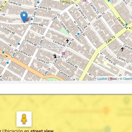
Leaflet
| Wasi - ©
OpenS
r Ubicación
en
street view