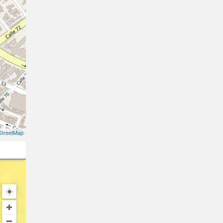
treetMap