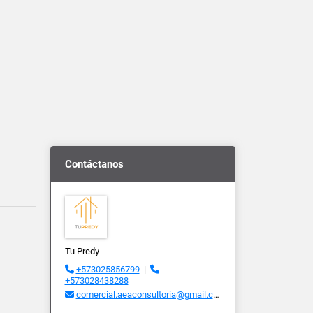
Contáctanos
Tu Predy
+573025856799
|
+573028438288
comercial.aeaconsultoria@gmail.com