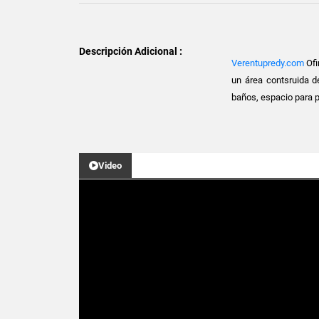
Descripción Adicional :
Verentupredy.com
Ofi
un área contsruida d
baños, espacio para 
Video