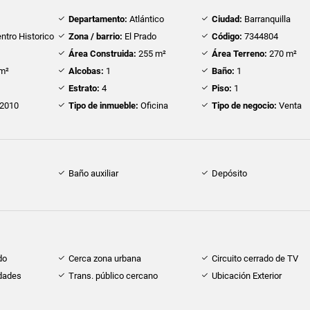
Departamento:
Atlántico
Ciudad:
Barranquilla
ntro Historico
Zona / barrio:
El Prado
Código:
7344804
Área Construida:
255 m²
Área Terreno:
270 m²
m²
Alcobas:
1
Baño:
1
Estrato:
4
Piso:
1
2010
Tipo de inmueble:
Oficina
Tipo de negocio:
Venta
Baño auxiliar
Depósito
do
Cerca zona urbana
Circuito cerrado de TV
idades
Trans. público cercano
Ubicación Exterior