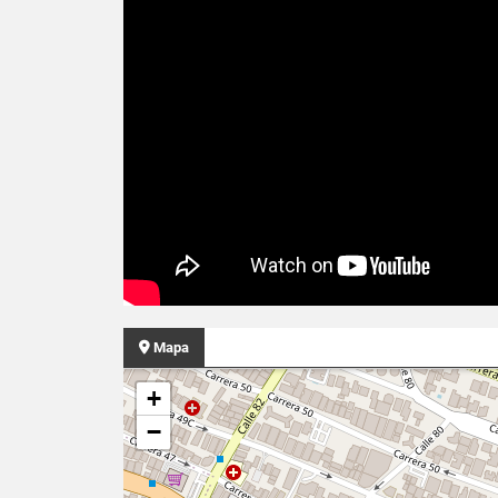
Mapa
+
−