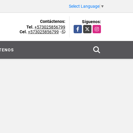
Select Language
▼
Contáctenos:
Síguenos:
Tel.
+573025856799
Facebook
X
Instagram
Cel.
+573025856799
-
TENOS