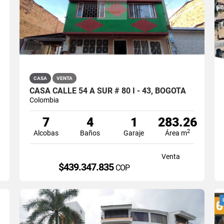
CASA
VENTA
CASA CALLE 54 A SUR # 80 I - 43, BOGOTA
Colombia
7
4
1
283.26
2
Alcobas
Baños
Garaje
Área m
Venta
$439.347.835
COP