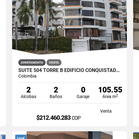
APARTAMENTO
VENTA
SUITE 504 TORRE B EDIFICIO CONQUISTADOR DE SAN MARCOS, RIACURTE
Colombia
2
2
0
105.55
2
Alcobas
Baños
Garaje
Área m
Venta
$212.460.283
COP
Local