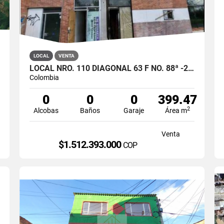
LOCAL
VENTA
LOCAL NRO. 110 DIAGONAL 63 F NO. 88ª -29 ALAMOS BOGOTA
Colombia
0
0
0
399.47
2
Alcobas
Baños
Garaje
Área m
Venta
$1.512.393.000
COP