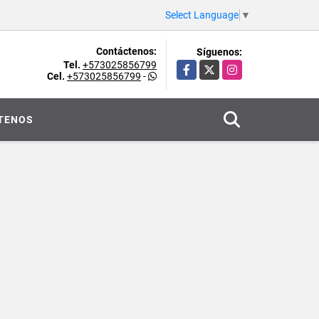
Select Language
▼
Contáctenos:
Síguenos:
Tel.
+573025856799
Facebook
X
Instagram
Cel.
+573025856799
-
TENOS