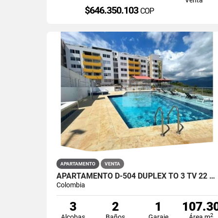
$646.350.103
COP
APARTAMENTO
VENTA
APARTAMENTO D-504 DUPLEX TO 3 TV 22 # 2 – 07 S-LA MESA CUNDINAMARCA
Colombia
3
2
1
107.3
2
Alcobas
Baños
Garaje
Área m