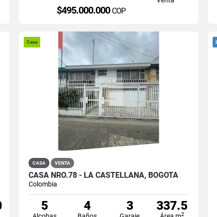
$495.000.000
COP
Casa
CASA
VENTA
CASA NRO.78 - LA CASTELLANA, BOGOTÁ
Colombia
0
5
4
3
337.5
2
Alcobas
Baños
Garaje
Área m