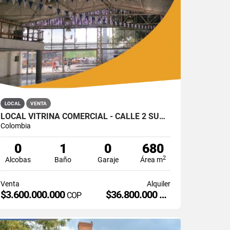
LOCAL
VENTA
LOCAL VITRINA COMERCIAL - CALLE 2 SUR # 13A - 19, BOGOTÁ
Colombia
0
1
0
680
2
Alcobas
Baño
Garaje
Área m
Venta
Alquiler
$3.600.000.000
$36.800.000
COP
COP