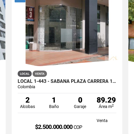
LOCAL
VENTA
LOCAL 1-443 - SABANA PLAZA CARRERA 19 #12-51 BOGOTÁ
Colombia
2
1
0
89.29
2
Alcobas
Baño
Garaje
Área m
Venta
$2.500.000.000
COP