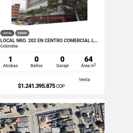
LOCAL
VENTA
LOCAL NRO. 202 EN CENTRO COMERCIAL LA GRAN MANZANA, ITAGUI
Colombia
1
0
0
64
2
Alcobas
Baños
Garaje
Área m
Venta
$1.241.395.875
COP