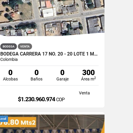
BODEGA
VENTA
BODEGA CARRERA 17 NO. 20 - 20 LOTE 1 MAICAO, GUAJIRA
Colombia
0
0
0
300
2
Alcobas
Baños
Garaje
Área m
Venta
$1.230.960.974
COP
Local