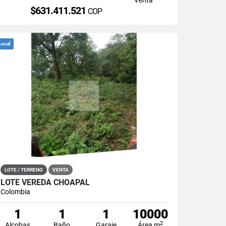
$631.411.521
COP
Local
LOTE / TERRENO
VENTA
LOTE VEREDA CHOAPAL
Colombia
1
1
1
10000
2
Alcobas
Baño
Garaje
Área m