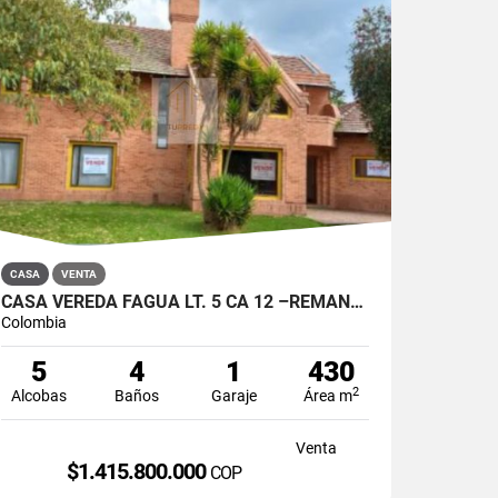
CASA
VENTA
CASA VEREDA FAGUA LT. 5 CA 12 –REMANSOS DE SIATA CHIA
Colombia
5
4
1
430
2
Alcobas
Baños
Garaje
Área m
Venta
$1.415.800.000
COP