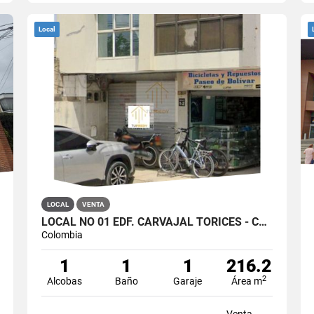
Local
LOCAL
VENTA
LOCAL NO 01 EDF. CARVAJAL TORICES - CARTAGENA
Colombia
1
1
1
216.2
2
Alcobas
Baño
Garaje
Área m
Venta