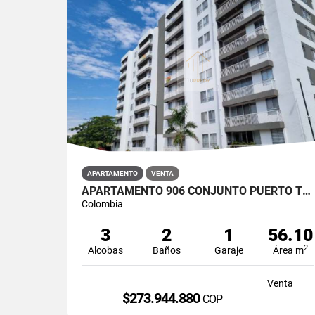
APARTAMENTO
VENTA
APARTAMENTO 906 CONJUNTO PUERTO TRANQUILO ETAPA 2 B TORRE 3 RICAURTE
Colombia
3
2
1
56.10
2
Alcobas
Baños
Garaje
Área m
Venta
$273.944.880
COP