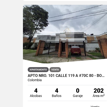
APARTAMENTO
VENTA
APTO NRO. 101 CALLE 119 A #70C 80 - BOGOTA
Colombia
4
4
0
202
2
Alcobas
Baños
Garaje
Área m
Venta